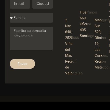
Huérfanos
669,
2
Manqueh
Oficina
Nte.
Sur
405,
640,
520,
Santiago
2520666
Oficina
Viña
19,
del
Las
Mar,
Condes,
Región
Región
Enviar
de
Metropol
Valparaíso