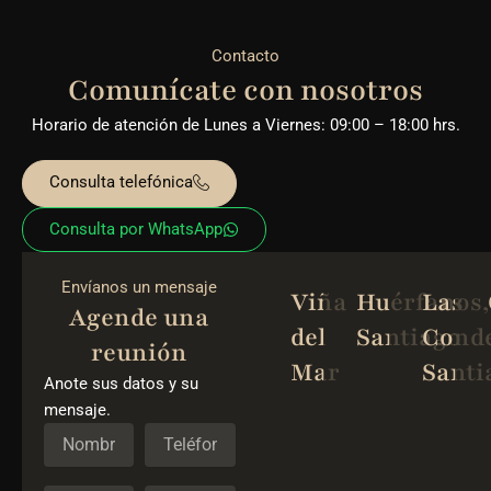
Contacto
Comunícate con nosotros
Horario de atención de Lunes a Viernes: 09:00 – 18:00 hrs.
Consulta telefónica
Consulta por WhatsApp
Envíanos un mensaje
Viña
Huérfanos,
Las
Agende una
del
Santiago
Conde
reunión
Mar
Santi
Anote sus datos y su
mensaje.