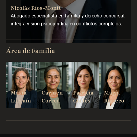
Nicolás Ríos-Montt
Abogado especialista en familia y derecho concursal,
integra visión psicojurídica en conflictos complejos.
Área de Familia
María
Carmen
Patricia
María
Larraín
Correa
Cortés
Rioseco