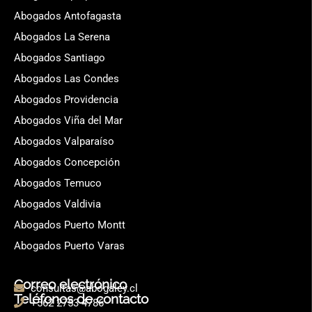
Abogados Antofagasta
Abogados La Serena
Abogados Santiago
Abogados Las Condes
Abogados Providencia
Abogados Viña del Mar
Abogados Valparaíso
Abogados Concepción
Abogados Temuco
Abogados Valdivia
Abogados Puerto Montt
Abogados Puerto Varas
Correo electrónico
consultas@abogaley.cl
Teléfonos de contacto
+562 2753 4786