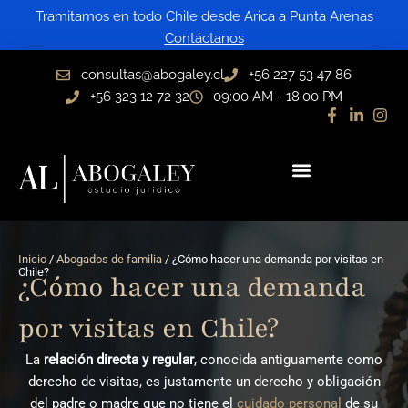
Ir
Tramitamos en todo Chile desde Arica a Punta Arenas
al
Contáctanos
contenido
consultas@abogaley.cl
+56 227 53 47 86
+56 323 12 72 32
09:00 AM - 18:00 PM
Inicio
/
Abogados de familia
/ ¿Cómo hacer una demanda por visitas en
Chile?
¿Cómo hacer una demanda
por visitas en Chile?
La
relación directa y regular
, conocida antiguamente como
derecho de visitas, es justamente un derecho y obligación
del padre o madre que no tiene el
cuidado personal
de su