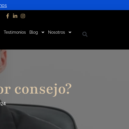
nos
Testimonios
Blog
Nosotros
or consejo?
024