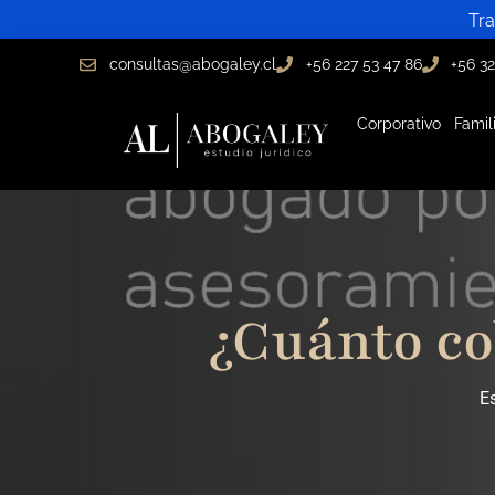
Ir
Tra
al
consultas@abogaley.cl
+56 227 53 47 86
+56 32
contenido
Corporativo
Famil
¿Cuánto co
Es