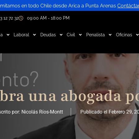
mitamos en todo Chile desde Arica a Punta Arenas
Contácta
3 12 72 32
09:00 AM - 18:00 PM
ia
Laboral
Deudas
Civil
Penalista
Oficinas
bra una abogada p
crito por:
Nicolás Ríos-Montt
Publicado el
Febrero 29, 2