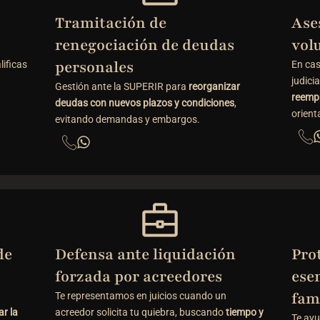
Tramitación de
Ase
renegociación de deudas
vol
personales
lificas
En cas
judici
Gestión ante la SUPERIR para
reorganizar
reempr
deudas con nuevos plazos y condiciones
,
orient
evitando demandas y embargos.
de
Defensa ante liquidación
Pro
forzada por acreedores
ese
fam
Te representamos en juicios cuando un
ar la
acreedor solicita tu quiebra, buscando
tiempo y
Te ayu