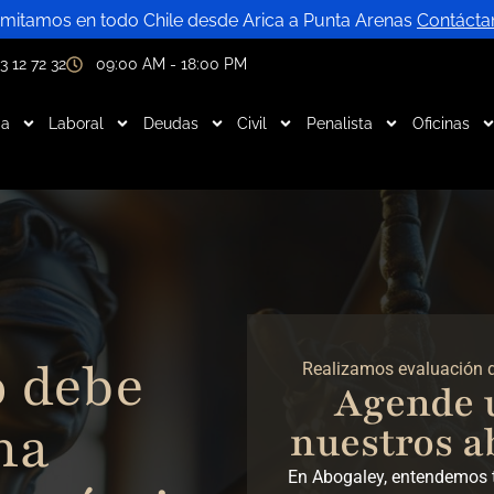
mitamos en todo Chile desde Arica a Punta Arenas
Contácta
3 12 72 32
09:00 AM - 18:00 PM
ia
Laboral
Deudas
Civil
Penalista
Oficinas
 debe
Realizamos evaluación de
Agende 
na
nuestros a
En Abogaley, entendemos 