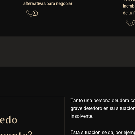
alternativas para negociar
.
inemb
de tu 
Tanto una persona deudora c
grave deterioro en su situació
uedo
insolvente.
Esta situación se da, por eje