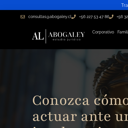
Ir
Tra
al
consultas@abogaley.cl
+56 227 53 47 86
+56 32
contenido
Corporativo
Famil
Conozca cómo
actuar ante u