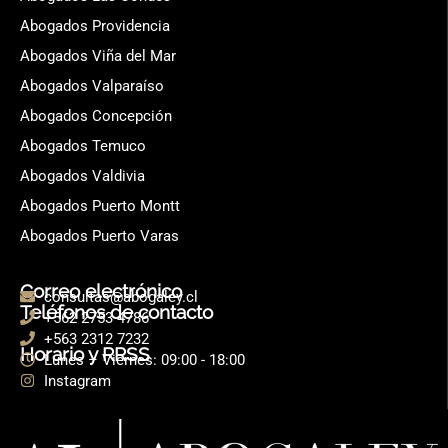
Abogados Providencia
Abogados Viña del Mar
Abogados Valparaíso
Abogados Concepción
Abogados Temuco
Abogados Valdivia
Abogados Puerto Montt
Abogados Puerto Varas
Correo electrónico
consultas@abogaley.cl
Teléfonos de contacto
+562 2753 4786
+563 2312 7232
Horario y RRSS
Lunes – Viernes: 09:00 - 18:00
Instagram