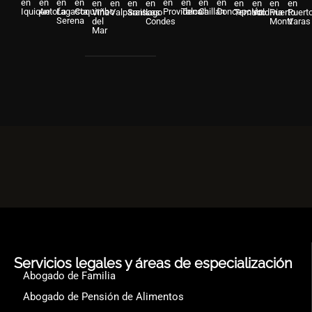
en
en
en
en
en
en
en
en
en
en
en
en
en
en
en
en
Iquique
Antofagasta
La
Coquimbo
Providencia
Talca
Chillán
Concepción
Viña
Valparaiso
Santiago
Las
Temuco
Valdivia
Puerto
Puert
Serena
del
Condes
Montt
Varas
Mar
Servicios legales y áreas de especialización
Abogado de Familia
Abogado de Pensión de Alimentos