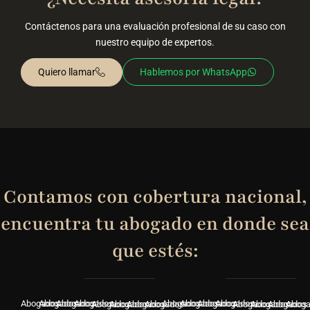
Contáctenos para una evaluación profesional de su caso con
nuestro equipo de expertos.
Quiero llamar
Hablemos por WhatsApp
Contamos con cobertura nacional,
encuentra tu abogado en donde sea
que estés:
Abogados
Abogados
Abogados
Abogados
Abogados
Abogados
Abogados
Abogados
Abogados
Abogados
Abogados
Abogados
Abogados
Abogados
Abogados
Abog