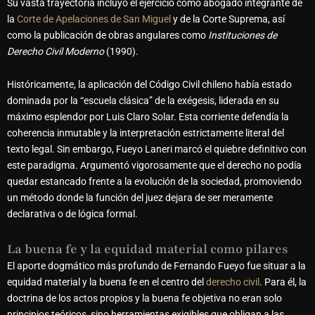
Su vasta trayectoria incluyó el ejercicio como abogado integrante de
la
Corte de Apelaciones de San Miguel
y de la Corte Suprema, así
como la publicación de obras angulares como
Instituciones de
Derecho Civil Moderno
(1990).
Históricamente, la aplicación del Código Civil chileno había estado
dominada por la “escuela clásica” de la exégesis, liderada en su
máximo esplendor por
Luis Claro Solar
. Esta corriente defendía la
coherencia inmutable y la interpretación estrictamente literal del
texto legal. Sin embargo, Fueyo Laneri marcó el quiebre definitivo con
este paradigma. Argumentó vigorosamente que el derecho no podía
quedar estancado frente a la evolución de la sociedad, promoviendo
un método donde la función del juez dejara de ser meramente
declarativa o de lógica formal.
La buena fe y la equidad material como pilares
El aporte dogmático más profundo de Fernando Fueyo fue situar a la
equidad material y la buena fe en el centro del
derecho civil
. Para él, la
doctrina de los actos propios y la buena fe objetiva no eran solo
principios teóricos, sino herramientas exigibles que obligan a las