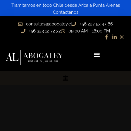
Ir
Tramitamos en todo Chile desde Arica a Punta Arenas
al
Contáctanos
contenido
consultas@abogaley.cl
+56 227 53 47 86
+56 323 12 72 32
09:00 AM - 18:00 PM