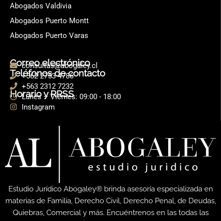
Abogados Valdivia
Abogados Puerto Montt
Abogados Puerto Varas
Correo electrónico
consultas@abogaley.cl
Teléfonos de contacto
+562 2753 4786
+563 2312 7232
Horario y RRSS
Lunes – Viernes: 09:00 - 18:00
Instagram
Estudio Jurídico Abogaley® brinda asesoría especializada en
materias de Familia, Derecho Civil, Derecho Penal, de Deudas,
Quiebras, Comercial y más. Encuéntrenos en las todas las