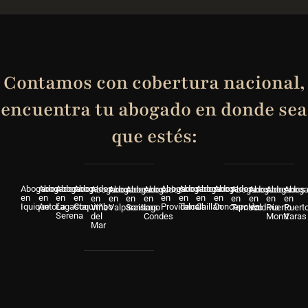
Contamos con cobertura nacional,
encuentra tu abogado en donde sea
que estés:
Abogados
Abogados
Abogados
Abogados
Abogados
Abogados
Abogados
Abogados
Abogados
Abogados
Abogados
Abogados
Abogados
Abogados
Abogados
Abog
en
en
en
en
en
en
en
en
en
en
en
en
en
en
en
en
Iquique
Antofagasta
La
Coquimbo
Providencia
Talca
Chillán
Concepción
Viña
Valparaiso
Santiago
Las
Temuco
Valdivia
Puerto
Puert
Serena
del
Condes
Montt
Varas
Mar