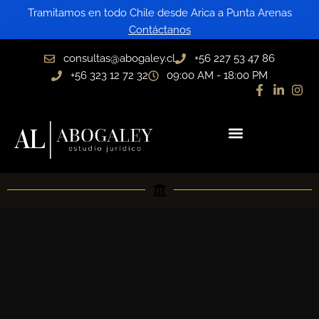
Ir
Tramitamos en todo Chile desde Arica a Punta Arenas
al
Contáctanos
contenido
consultas@abogaley.cl
+56 227 53 47 86
+56 323 12 72 32
09:00 AM - 18:00 PM