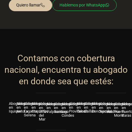
Quiero llamar
Hablemos por WhatsApp
Contamos con cobertura
nacional, encuentra tu abogado
en donde sea que estés:
Abogados
Abogados
Abogados
Abogados
Abogados
Abogados
Abogados
Abogados
Abogados
Abogados
Abogados
Abogados
Abogados
Abogados
Abogados
Abog
en
en
en
en
en
en
en
en
en
en
en
en
en
en
en
en
Iquique
Antofagasta
La
Coquimbo
Providencia
Talca
Chillán
Concepción
Viña
Valparaiso
Santiago
Las
Temuco
Valdivia
Puerto
Puert
Serena
del
Condes
Montt
Varas
Mar