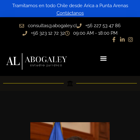
Ir
Tramitamos en todo Chile desde Arica a Punta Arenas
al
Contáctanos
contenido
consultas@abogaley.cl
+56 227 53 47 86
+56 323 12 72 32
09:00 AM - 18:00 PM