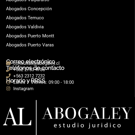
Abogados Concepción
Abogados Temuco
Abogados Valdivia
Abogados Puerto Montt
Abogados Puerto Varas
Correo electrónico
consultas@abogaley.cl
Teléfonos de contacto
+562 2753 4786
+563 2312 7232
Horario y RRSS
Lunes – Viernes: 09:00 - 18:00
Instagram