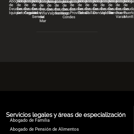
Abogados
Abogados
Abogados
Abogados
Abogados
Abogados
Abogados
Abogados
Abogados
Abogados
Abogados
Abog
Abogados
Abogados
Abogados
Abogados
de
de
de
de
de
de
de
de
de
de
de
de
de
de
de
de
Deudas
Deudas
Deudas
Deudas
Deudas
Deudas
Deudas
Deudas
Deudas
Deudas
Deudas
Deud
Deudas
Deudas
Deudas
Deudas
Iquique
Antofagasta
Coquimbo
La
Providencia
Talca
Chillán
Concepción
Valdivia
Temuco
Puerto
Puert
Viña
Valparaíso
Santiago
Las
Serena
Varas
Montt
del
Condes
Mar
Servicios legales y áreas de especialización
Abogado de Familia
Abogado de Pensión de Alimentos