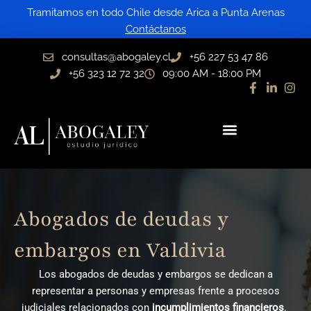
Ir
Tramitamos en todo Chile desde Arica a Punta Arenas
al
Contáctanos
contenido
consultas@abogaley.cl
+56 227 53 47 86
+56 323 12 72 32
09:00 AM - 18:00 PM
Abogados de deudas y
embargos en Valdivia
Los abogados de deudas y embargos se dedican a
representar a personas y empresas frente a procesos
judiciales relacionados con
incumplimientos financieros
.