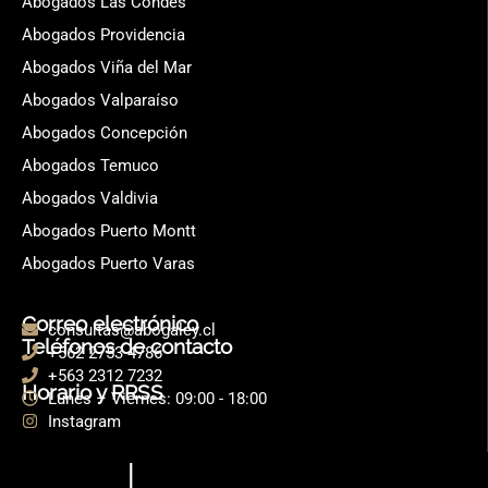
Abogados Las Condes
Abogados Providencia
Abogados Viña del Mar
Abogados Valparaíso
Abogados Concepción
Abogados Temuco
Abogados Valdivia
Abogados Puerto Montt
Abogados Puerto Varas
Correo electrónico
consultas@abogaley.cl
Teléfonos de contacto
+562 2753 4786
+563 2312 7232
Horario y RRSS
Lunes – Viernes: 09:00 - 18:00
Instagram