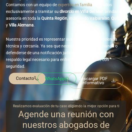
Contamos con un equipo de
expertos en familia
dedicados
exclusivamente a tramitar su
divorcio en Viña del Mar
, brindando
asesoría en toda la
Quinta Región
, incluyendo
Valparaíso
,
Quilpué
y
Villa Alemana
.
Nuestra prioridad es representar sus intereses con excelencia
técnica y cercanía. Ya sea que necesite iniciar una demanda o
defenderse de una notificación judicial, aquí
encontrará el
respaldo legal necesario para enfrentar este proceso con
seguridad.
Contacto
WhatsApp
Descargar PDF
informativo
Realizamos evaluación de tu caso eligiendo la mejor opción para ti
Agende una reunión con
nuestros abogados de