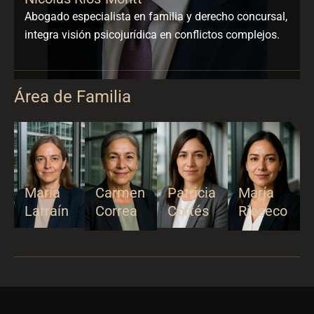
Abogado especialista en familia y derecho concursal,
integra visión psicojurídica en conflictos complejos.
Área de Familia
María
Carmen
Patricia
María
Larraín
Correa
Cortés
Rioseco