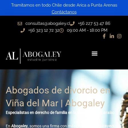
Ir
Tramitamos en todo Chile desde Arica a Punta Arenas
al
Contáctanos
contenido
consultas@abogaley.cl
+56 227 53 47 86
+56 323 12 72 32
09:00 AM - 18:00 PM
Abogados de divorcio en
Viña del Mar | Abogaley
Especialistas en derecho de familia en la Región de Valparaíso
En
Abogaley
, somos una firma con más de
30 años de trayectoria
.