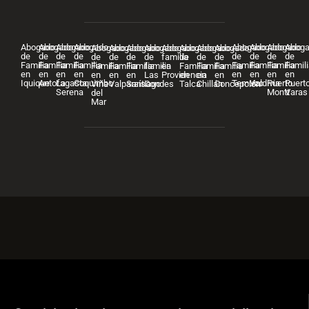
Abogado
Abogado
Abogado
Abogado
Abogado
Abogado
Abogado
Abog
Abogado
Abogado
Abogado
Abogado
Abogado
Abogado
Abogado
Abogado
de
de
de
de
de
de
de
de
de
de
de
de
familia
de
de
de
Familia
Familia
Familia
Familia
Familia
Familia
Familia
Famili
Familia
Familia
Familia
familia
en
Familia
Familia
Familia
en
en
en
en
en
en
en
en
en
en
en
Las
Providencia
en
en
en
Iquique
Antofagasta
La
Coquimbo
Temuco
Valdivia
Puerto
Puert
Viña
Valparaíso
Santiago
Condes
Talca
Chillán
Concepción
Serena
Montt
Varas
del
Mar