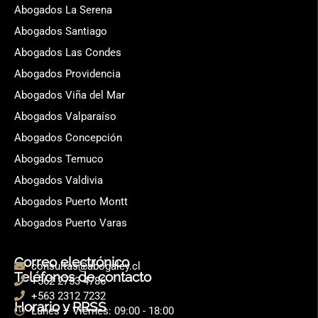
Abogados La Serena
Abogados Santiago
Abogados Las Condes
Abogados Providencia
Abogados Viña del Mar
Abogados Valparaíso
Abogados Concepción
Abogados Temuco
Abogados Valdivia
Abogados Puerto Montt
Abogados Puerto Varas
Correo electrónico
consultas@abogaley.cl
Teléfonos de contacto
+562 2753 4786
+563 2312 7232
Horario y RRSS
Lunes – Viernes: 09:00 - 18:00