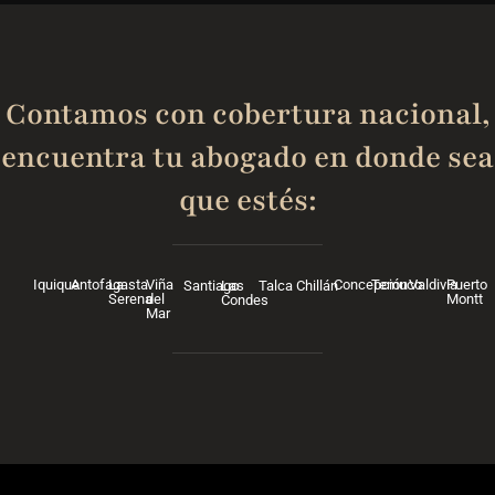
Contamos con cobertura nacional,
encuentra tu abogado en donde sea
que estés:
Iquique
Antofagasta
La
Viña
Concepción
Temuco
Valdivia
Puerto
Santiago
Las
Talca
Chillán
Serena
del
Montt
Condes
Mar