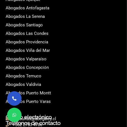
Abogados Antofagasta
Abogados La Serena
Abogados Santiago
Abogados Las Condes
Abogados Providencia
Abogados Viña del Mar
Abogados Valparaíso
Abogados Concepción
Abogados Temuco
Abogados Valdivia
Abogados Puerto Montt
Abogados Puerto Varas
Correo electrónico
consultas@abogaley.cl
Teléfonos de contacto
+562 2753 4786