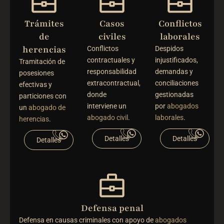
Trámites
Casos
Conflictos
de
civiles
laborales
herencias
Conflictos
Despidos
contractuales y
injustificados,
Tramitación de
responsabilidad
demandas y
posesiones
extracontractual,
conciliaciones
efectivas y
donde
gestionadas
particiones con
interviene un
por
abogados
un
abogado de
abogado civil
.
laborales
.
herencias
.
Detalles
Detalles
Detalles
Defensa penal
Defensa en causas criminales con apoyo de
abogados