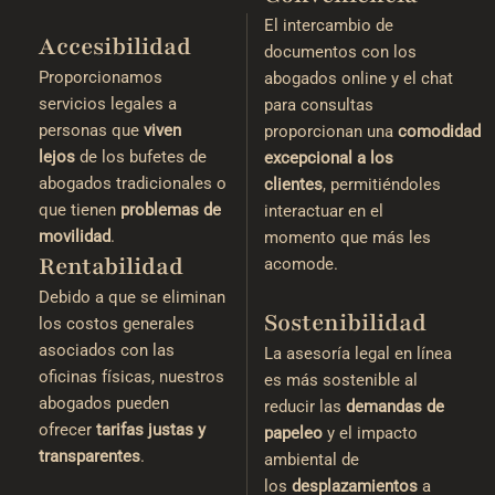
El intercambio de
Accesibilidad
documentos con los
Proporcionamos
abogados online y el chat
servicios legales a
para consultas
personas que
viven
proporcionan una
comodidad
lejos
de los bufetes de
excepcional a los
abogados tradicionales o
clientes
, permitiéndoles
que tienen
problemas de
interactuar en el
movilidad
.
momento que más les
Rentabilidad
acomode.
Debido a que se eliminan
Sostenibilidad
los costos generales
asociados con las
La asesoría legal en línea
oficinas físicas, nuestros
es más sostenible al
abogados pueden
reducir las
demandas de
ofrecer
tarifas justas
y
papeleo
y el impacto
transparentes
.
ambiental de
los
desplazamientos
a