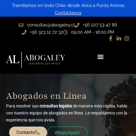
Ir
Tramitamos en todo Chile desde Arica a Punta Arenas
al
Contáctanos
contenido
consultas@abogaley.cl
+56 227 53 47 86
+56 323 12 72 32
09:00 AM - 18:00 PM
Abogados en Linea
Para resolver sus
consultas legales
de manera más rápida, hable
con nuestro equipo de abogados en línea. Le respaldamos con la
experiencia que nos avala.
Contacto
WhatsApp