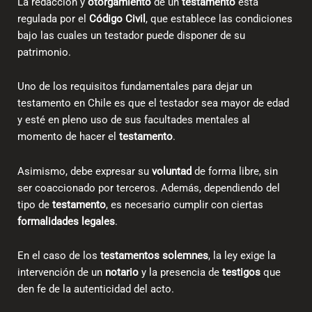
La redacción y
otorgamiento
de un
testamento
está
regulada por el
Código Civil
, que establece las condiciones
bajo las cuales un testador puede disponer de su
patrimonio.
Uno de los requisitos fundamentales
para dejar un
testamento en Chile
es que el testador sea mayor de edad
y esté en pleno uso de sus facultades mentales al
momento de hacer el
testamento
.
Asimismo, debe expresar su
voluntad
de forma libre, sin
ser coaccionado por terceros. Además, dependiendo del
tipo de
testamento
, es necesario cumplir con ciertas
formalidades legales
.
En el caso de los
testamentos solemnes
, la ley exige la
intervención de un
notario
y la presencia de
testigos
que
den fe de la autenticidad del acto.