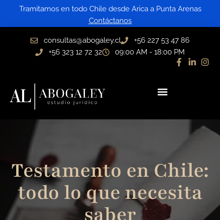
Ir
Tramitamos en todo Chile desde Arica a Punta Arenas
al
Contáctanos
contenido
consultas@abogaley.cl
+56 227 53 47 86
+56 323 12 72 32
09:00 AM - 18:00 PM
Testamento en Chile:
todo lo que necesita
saber