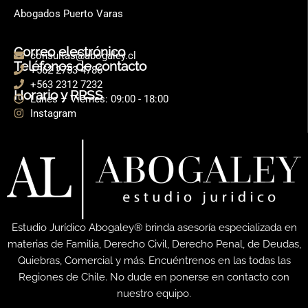
Abogados Puerto Varas
Correo electrónico
consultas@abogaley.cl
Teléfonos de contacto
+562 2753 4786
+563 2312 7232
Horario y RRSS
Lunes – Viernes: 09:00 - 18:00
Instagram
Estudio Jurídico Abogaley® brinda asesoría especializada en
materias de Familia, Derecho Civil, Derecho Penal, de Deudas,
Quiebras, Comercial y más. Encuéntrenos en las todas las
Regiones de Chile. No dude en ponerse en contacto con
nuestro equipo.