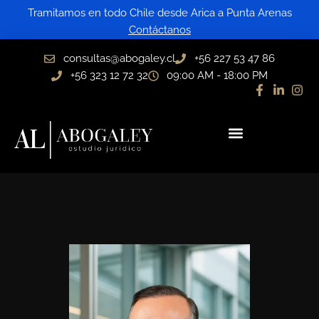
Ir
Tramitamos en todo Chile desde Arica a Punta Arenas
al
Contáctanos
contenido
consultas@abogaley.cl
+56 227 53 47 86
+56 323 12 72 32
09:00 AM - 18:00 PM