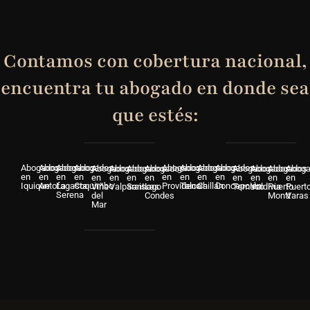
Contamos con cobertura nacional,
encuentra tu abogado en donde sea
que estés:
Abogados
Abogados
Abogados
Abogados
Abogados
Abogados
Abogados
Abogados
Abogados
Abogados
Abogados
Abogados
Abogados
Abogados
Abogados
Abog
en
en
en
en
en
en
en
en
en
en
en
en
en
en
en
en
Iquique
Antofagasta
La
Coquimbo
Providencia
Talca
Chillán
Concepción
Viña
Valparaiso
Santiago
Las
Temuco
Valdivia
Puerto
Puert
Serena
del
Condes
Montt
Varas
Mar