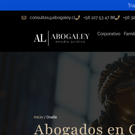
Ir
Tra
al
consultas@abogaley.cl
+56 227 53 47 86
+56 32
contenido
Corporativo
Famil
Inicio
/ Ovalle
Abogados en O