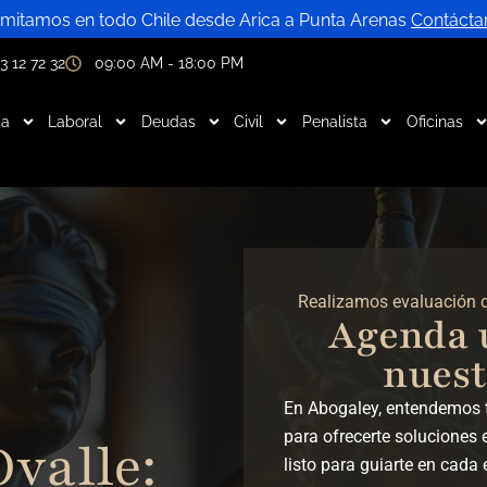
mitamos en todo Chile desde Arica a Punta Arenas
Contácta
3 12 72 32
09:00 AM - 18:00 PM
ia
Laboral
Deudas
Civil
Penalista
Oficinas
Realizamos evaluación de
Agenda 
nuest
En Abogaley, entendemos 
para ofrecerte soluciones 
valle:
listo para guiarte en cada 