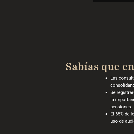
Sabías que en
Las consult
consolidand
Se registra
la importan
pensiones.
El 65% de l
uso de audie