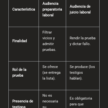
Audiencia
Audiencia de
Característica
preparatoria
juicio laboral
laboral
Filtrar
vicios y
Rendir la prueba
Finalidad
admitir
y dictar fallo.
pruebas.
Se ofrece
Se produce (los
Rol de la
(se entrega
testigos
prueba
la lista).
hablan).
No es
Es obligatoria
Presencia de
necesaria
para que
testigos
su