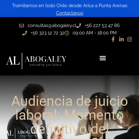
Ir
Tramitamos en todo Chile desde Arica a Punta Arenas
al
Contáctanos
contenido
consultas@abogaley.cl
+56 227 53 47 86
+56 323 12 72 32
09:00 AM - 18:00 PM
Audiencia de juicio
laboral: Momento
definitivo del