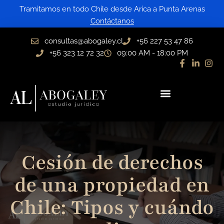
Ir
Tramitamos en todo Chile desde Arica a Punta Arenas
al
Contáctanos
contenido
consultas@abogaley.cl
+56 227 53 47 86
+56 323 12 72 32
09:00 AM - 18:00 PM
Cesión de derechos
de una propiedad en
Chile: Tipos y cuándo