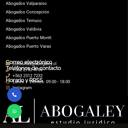
Abogados Valparaíso
Abogados Concepción
Abogados Temuco
Abogados Valdivia
Abogados Puerto Montt
Abogados Puerto Varas
Correo electrónico
consultas@abogaley.cl
Teléfonos de contacto
+562 2753 4786
+563 2312 7232
Horario y RRSS
Lunes – Viernes: 09:00 - 18:00
Instagram