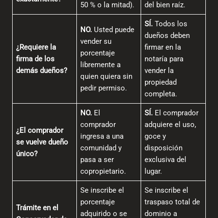
50 % o la mitad).
del bien raíz.
SÍ.
Todos los
NO.
Usted puede
dueños deben
vender su
¿Requiere la
firmar en la
porcentaje
firma de los
notaría para
libremente a
demás dueños?
vender la
quien quiera sin
propiedad
pedir permiso.
completa.
NO.
El
SÍ.
El comprador
comprador
adquiere el uso,
¿El comprador
ingresa a una
goce y
se vuelve dueño
comunidad y
disposición
único?
pasa a ser
exclusiva del
copropietario.
lugar.
Se inscribe el
Se inscribe el
porcentaje
traspaso total de
Trámite en el
adquirido o se
dominio a