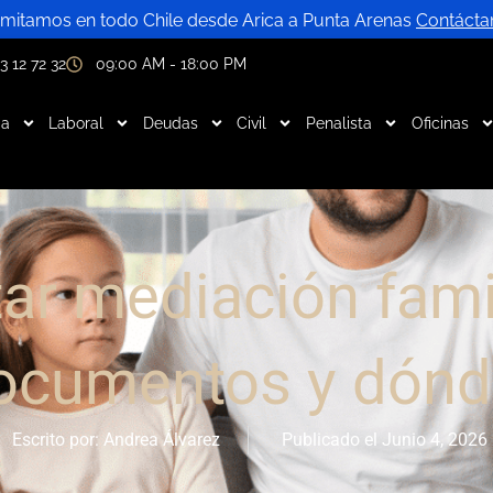
mitamos en todo Chile desde Arica a Punta Arenas
Contácta
3 12 72 32
09:00 AM - 18:00 PM
ia
Laboral
Deudas
Civil
Penalista
Oficinas
ar mediación famil
ocumentos y dónd
Escrito por:
Andrea Álvarez
Publicado el
Junio 4, 2026