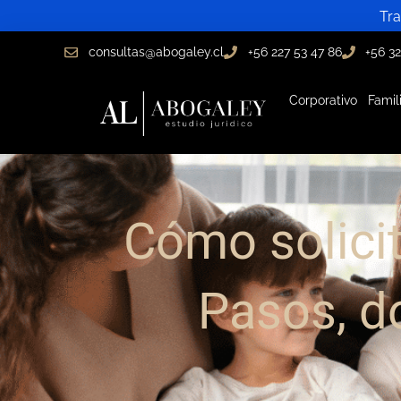
Ir
Tra
al
consultas@abogaley.cl
+56 227 53 47 86
+56 32
contenido
Corporativo
Famil
Cómo solicit
Pasos, d