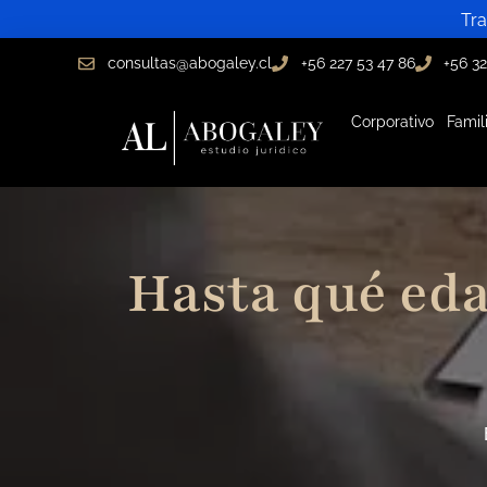
Ir
Tra
al
consultas@abogaley.cl
+56 227 53 47 86
+56 32
contenido
Corporativo
Famil
Hasta qué eda