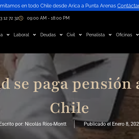
mitamos en todo Chile desde Arica a Punta Arenas
Contácta
3 12 72 32
09:00 AM - 18:00 PM
ia
Laboral
Deudas
Civil
Penalista
Oficinas
d se paga pensión 
Chile
Escrito por:
Nicolás Ríos-Montt
Publicado el
Enero 8, 20