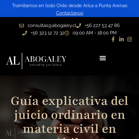
Ir
Tramitamos en todo Chile desde Arica a Punta Arenas
al
Contáctanos
contenido
consultas@abogaley.cl
+56 227 53 47 86
+56 323 12 72 32
09:00 AM - 18:00 PM
Guía explicativa del
juicio ordinario en
materia civil en