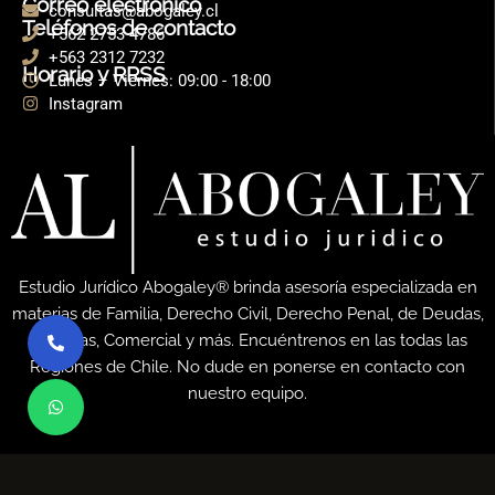
Correo electrónico
consultas@abogaley.cl
Teléfonos de contacto
+562 2753 4786
+563 2312 7232
Horario y RRSS
Lunes – Viernes: 09:00 - 18:00
Instagram
Estudio Jurídico Abogaley® brinda asesoría especializada en
materias de Familia, Derecho Civil, Derecho Penal, de Deudas,
Quiebras, Comercial y más. Encuéntrenos en las todas las
Regiones de Chile. No dude en ponerse en contacto con
nuestro equipo.
© 2026. Todos los derechos reservados. Abogaley ®
Operamos en todo Chile, desde Arica hasta Punta Arenas.