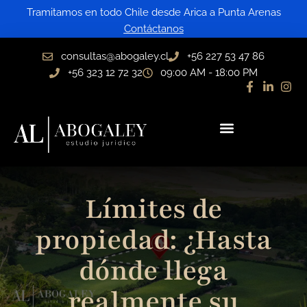
Ir
Tramitamos en todo Chile desde Arica a Punta Arenas
al
Contáctanos
contenido
consultas@abogaley.cl
+56 227 53 47 86
+56 323 12 72 32
09:00 AM - 18:00 PM
Límites de
propiedad: ¿Hasta
dónde llega
realmente su