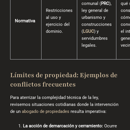
comunal (
PRC
),
qué 
Restricciones
ley general de
const
al uso y
urbanismo y
cóm
Normativa
ejercicio del
construcciones
conv
dominio.
(
LGUC
) y
el in
servidumbres
gene
legales.
vecin
Límites de propiedad: Ejemplos de
conflictos frecuentes
Para aterrizar la complejidad técnica de la ley,
revisemos situaciones cotidianas donde la intervención
de un
abogado de propiedades
resulta imperativa:
La acción de demarcación y cerramiento:
Ocurre