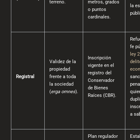
terreno.
metros, grados
la es
o puntos
públ
cardinales.
Refu
fe pú
ley 
Inscripción
Validez de la
deli
vigente en el
propiedad
eco
registro del
Registral
frente a toda
sanc
Conservador
la sociedad
pena
de Bienes
(
erga omnes
).
quie
Raíces (CBR).
dupl
insc
a sa
Plan regulador
Esta