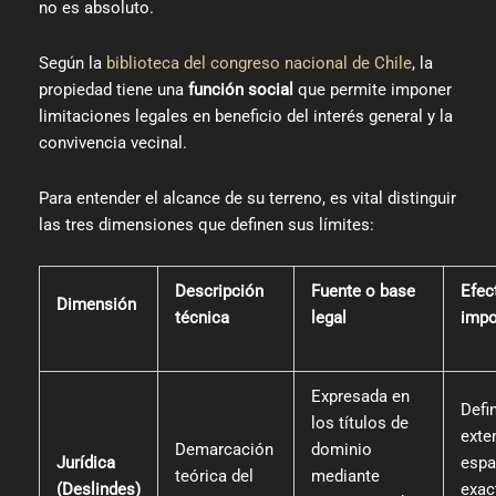
no es absoluto.
Según la
biblioteca del congreso nacional de Chile
, la
propiedad tiene una
función social
que permite imponer
limitaciones legales en beneficio del interés general y la
convivencia vecinal.
Para entender el alcance de su terreno, es vital distinguir
las tres dimensiones que definen sus límites:
Descripción
Fuente o base
Efec
Dimensión
técnica
legal
impo
Expresada en
Defin
los títulos de
exte
Demarcación
dominio
Jurídica
espa
teórica del
mediante
(Deslindes)
exac