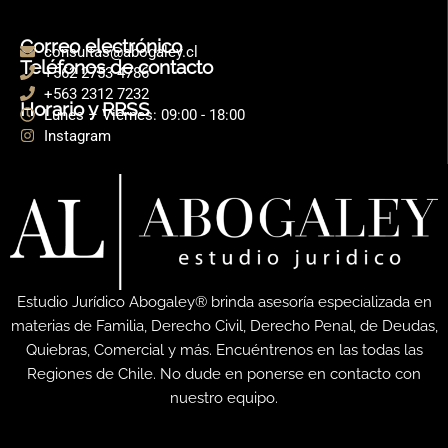
Correo electrónico
consultas@abogaley.cl
Teléfonos de contacto
+562 2753 4786
+563 2312 7232
Horario y RRSS
Lunes – Viernes: 09:00 - 18:00
Instagram
Estudio Jurídico Abogaley® brinda asesoría especializada en
materias de Familia, Derecho Civil, Derecho Penal, de Deudas,
Quiebras, Comercial y más. Encuéntrenos en las todas las
Regiones de Chile. No dude en ponerse en contacto con
nuestro equipo.