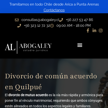
Ir
Tramitamos en todo Chile desde Arica a Punta Arenas
al
Contáctanos
contenido
consultas@abogaley.cl
+56 227 53 47 86
+56 323 12 72 32
09:00 AM - 18:00 PM
Divorcio de común acuerdo
en Quilpué
El
divorcio de mutuo acuerdo
es la vía más rápida y armónica para
poner fin al vínculo matrimonial, requiriendo que ambos cónyuges
estén alineados en todos los aspectos legales y familiares.