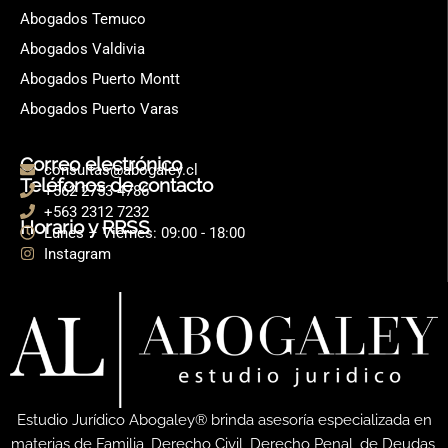
Abogados Temuco
Abogados Valdivia
Abogados Puerto Montt
Abogados Puerto Varas
Correo electrónico
consultas@abogaley.cl
Teléfonos de contacto
+562 2753 4786
+563 2312 7232
Horario y RRSS
Lunes – Viernes: 09:00 - 18:00
Instagram
Estudio Jurídico Abogaley® brinda asesoría especializada en
materias de Familia, Derecho Civil, Derecho Penal, de Deudas,