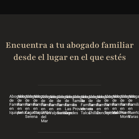
Encuentra a tu abogado familiar
desde el lugar en el que estés
Abogado
Abogado
Abogado
Abogado
Abogado
Abogado
Abogado
Abog
Abogado
Abogado
Abogado
Abogado
Abogado
Abogado
Abogado
Abogado
de
de
de
de
de
de
de
de
de
de
de
de
familia
de
de
de
Familia
Familia
Familia
Familia
Familia
Familia
Familia
Famili
Familia
Familia
Familia
familia
en
Familia
Familia
Familia
en
en
en
en
en
en
en
en
en
en
en
Las
Providencia
en
en
en
Iquique
Antofagasta
La
Coquimbo
Temuco
Valdivia
Puerto
Puert
Viña
Valparaíso
Santiago
Condes
Talca
Chillán
Concepción
Serena
Montt
Varas
del
Mar