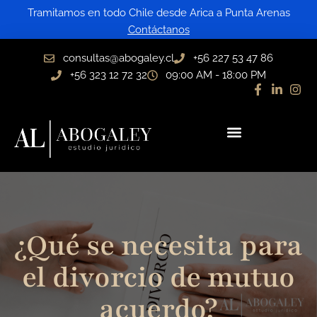
Ir
Tramitamos en todo Chile desde Arica a Punta Arenas
al
Contáctanos
contenido
consultas@abogaley.cl
+56 227 53 47 86
+56 323 12 72 32
09:00 AM - 18:00 PM
¿Qué se necesita para
el divorcio de mutuo
acuerdo?