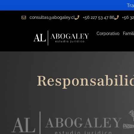
Ir
Tra
al
consultas@abogaley.cl
+56 227 53 47 86
+56 32
contenido
Corporativo
Famil
Responsabilid