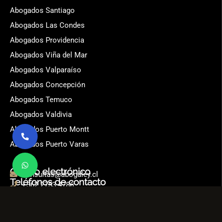
Abogados Santiago
Abogados Las Condes
Abogados Providencia
Abogados Viña del Mar
Abogados Valparaíso
Abogados Concepción
Abogados Temuco
Abogados Valdivia
Abogados Puerto Montt
Abogados Puerto Varas
Correo electrónico
consultas@abogaley.cl
Teléfonos de contacto
+562 2753 4786
+563 2312 7232
Horario y RRSS
Lunes – Viernes: 09:00 - 18:00
Instagram