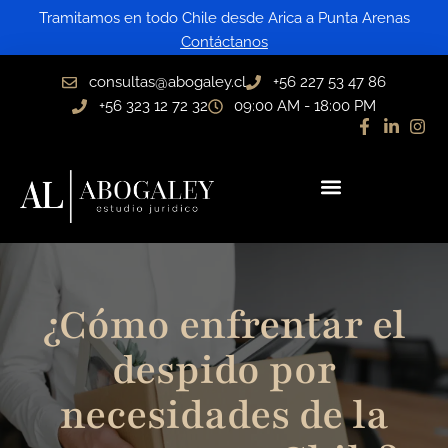
Ir
Tramitamos en todo Chile desde Arica a Punta Arenas
al
Contáctanos
contenido
consultas@abogaley.cl
+56 227 53 47 86
+56 323 12 72 32
09:00 AM - 18:00 PM
¿Cómo enfrentar el
despido por
necesidades de la