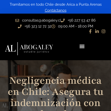
Ir
Tramitamos en todo Chile desde Arica a Punta Arenas
al
Contáctanos
contenido
consultas@abogaley.cl
+56 227 53 47 86
+56 323 12 72 32
09:00 AM - 18:00 PM
Negligencia médica
en Chile: Asegura tu
indemnización con